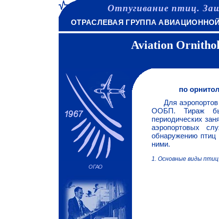
Отпугивание птиц. За
ОТРАСЛЕВАЯ ГРУППА АВИАЦИОННО
Aviation Ornitho
по орнито
Для аэропортов 
ООБП. Тираж бы
периодических зан
аэропортовых сл
обнаружению птиц
ними.
1. Основные виды птиц
ОГАО