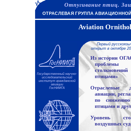
Отпугивание птиц. За
ОТРАСЛЕВАЯ ГРУППА АВИАЦИОННО
Aviation Ornitho
Первый русскоязычн
открыт в октябре 20
Из истории ОГАО
проблемы
столкновен
Государственный научно-
птицами»
исследовательский
институт гражданской
авиации
Отраслевые д
ГосНИИГА
авиации, регл
по снижению 
птицами и др
Уровень сто
воздушных суд