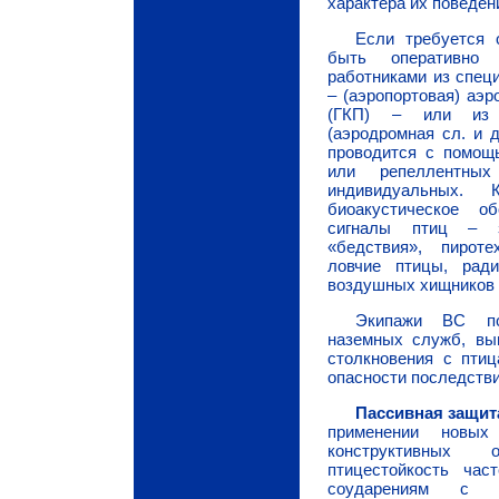
характера их поведен
Если требуется 
быть оперативно 
работниками из спец
– (аэропортовая) аэр
(ГКП) – или из 
(аэродромная сл. и д
проводится с помощ
или репеллентны
индивидуальных. 
биоакустическое о
сигналы птиц – з
«бедствия», пирот
ловчие птицы, рад
воздушных хищников 
Экипажи ВС по
наземных служб, вы
столкновения с пти
опасности последстви
Пассивная защи
применении новых
конструктивных 
птицестойкость час
соударениям с 