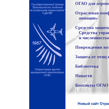
ОГАО для аэроп
Государственный Центр
"Безопасность полетов
на воздушном транспорте"
Отраслевая кон
ГЦБПВТ
авиации»
Средства защиты
Средства упра
и численность
Повреждения во
Защита от птиц 
Библиотека
Отраслевая группа
авиационной орнитологии
Новости
ОГАО
Контакты ОГАО
Новый сайт Отрас