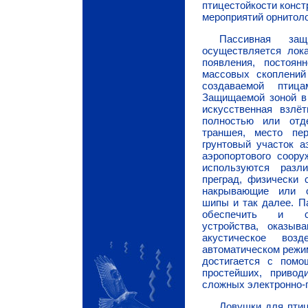
птицестойкости конст
мероприятий орнитоло
Пассивная за
осуществляется лока
появления, постоянн
массовых скоплений
создаваемой птиц
Защищаемой зоной в
искусственная взлё
полностью или отд
траншея, место пе
грунтовый участок а
аэропортового соору
используются разл
преград, физически 
накрывающие или о
шипы и так далее. П
обеспечить и ст
устройства, оказы
акустическое воз
автоматическом режим
достигается с пом
простейших, приво
сложных электронно-
Ловушки для птиц