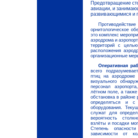
Предотвращение сто
авиации, и занимаю
развивающимися и п
Противодействие
орнитологическое об
это комплекс меропри
аэродрома и аэропор
территорий с целью
расположения аэродр
организационные мер
Оперативная ра
всего подразумевае
птиц на аэродроме
визуального обнару
персонал аэропорт
лётном поле, а также
обстановка в районе
определяться и с 
оборудования. Теку
служат для определ
вероятность столк
взлёты и посадки мо
Степень опасност
зависимости от ко